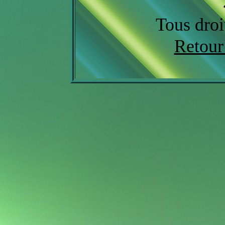
Tous droi
Retour 