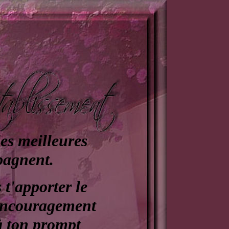
es meilleures
pagnent.
 t'apporter le
'encouragement
à ton prompt