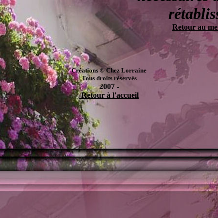
rétabli
Retour au men
Créations © Chez Lorraine
Tous droits réservés
2007
-
Retour à l'accueil