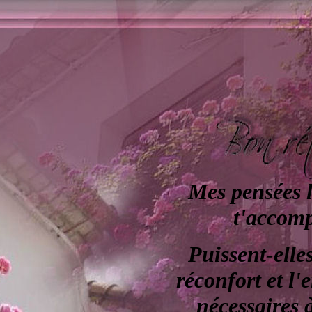
Mes pensées l
t'accom
Puissent-elles
réconfort et l
nécessaires 