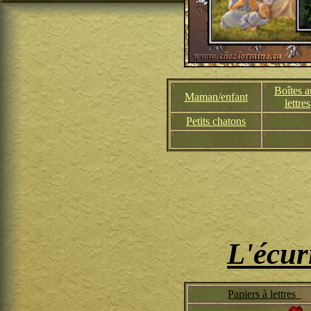
Boîtes 
Maman/enfant
lettres
Petits chatons
L'écur
Papiers à lettres